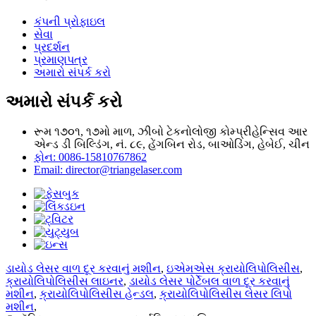
કંપની પ્રોફાઇલ
સેવા
પ્રદર્શન
પ્રમાણપત્ર
અમારો સંપર્ક કરો
અમારો સંપર્ક કરો
રૂમ ૧૭૦૧, ૧૭મો માળ, ઝીબો ટેકનોલોજી કોમ્પ્રીહેન્સિવ આર
એન્ડ ડી બિલ્ડિંગ, નં. ૮૯, હેંગબિન રોડ, બાઓડિંગ, હેબેઈ, ચીન
ફોન: 0086-15810767862
Email: director@triangelaser.com
ડાયોડ લેસર વાળ દૂર કરવાનું મશીન
,
ઇએમએસ ક્રાયોલિપોલિસીસ
,
ક્રાયોલિપોલિસીસ લાઇનર
,
ડાયોડ લેસર પોર્ટેબલ વાળ દૂર કરવાનું
મશીન
,
ક્રાયોલિપોલિસીસ હેન્ડલ
,
ક્રાયોલિપોલિસીસ લેસર લિપો
મશીન
,