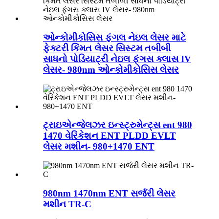
ઓન્કોમીકોસિસ ફંગલ નેઇલ લેસર માટે
ફેક્ટરી કિંમત લેસર સિસ્ટમ તબીબી
સાધનો પોડિયાટ્રી નેઇલ ફંગસ ક્લાસ IV
લેસર- 980nm ઓન્કોમીકોસિસ લેસર
ટ્રાઇએન્જેલઝર ઇન્સ્ટ્રુમેન્ટ્સ ent 980
1470 વેરિકેશન ENT PLDD EVLT
લેસર મશીન- 980+1470 ENT
980nm 1470nm ENT સર્જરી લેસર
મશીન TR-C