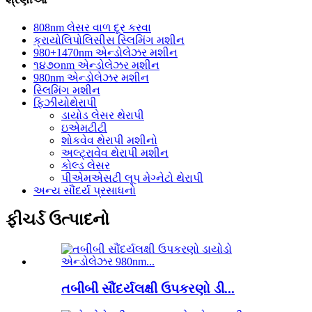
808nm લેસર વાળ દૂર કરવા
ક્રાયોલિપોલિસીસ સ્લિમિંગ મશીન
980+1470nm એન્ડોલેઝર મશીન
૧૪૭૦nm એન્ડોલેઝર મશીન
980nm એન્ડોલેઝર મશીન
સ્લિમિંગ મશીન
ફિઝીયોથેરાપી
ડાયોડ લેસર થેરાપી
ઇએમટીટી
શોકવેવ થેરાપી મશીનો
અલ્ટ્રાવેવ થેરાપી મશીન
કોલ્ડ લેસર
પીએમએસટી લૂપ મેગ્નેટો થેરાપી
અન્ય સૌંદર્ય પ્રસાધનો
ફીચર્ડ ઉત્પાદનો
તબીબી સૌંદર્યલક્ષી ઉપકરણો ડી...