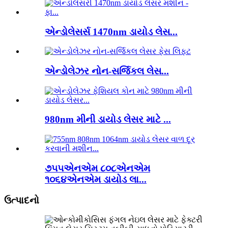
એન્ડોલેસર્સ 1470nm ડાયોડ લેસ...
એન્ડોલેઝર નોન-સર્જિકલ લેસ...
980nm મીની ડાયોડ લેસર માટે ...
૭૫૫એનએમ ૮૦૮એનએમ
૧૦૬૪એનએમ ડાયોડ લા...
ઉત્પાદનો