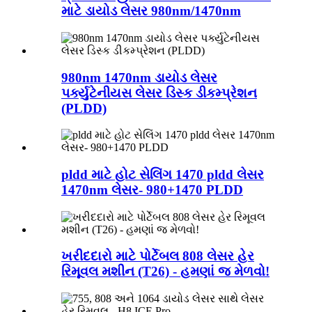
માટે ડાયોડ લેસર 980nm/1470nm
980nm 1470nm ડાયોડ લેસર
પર્ક્યુટેનીયસ લેસર ડિસ્ક ડીકમ્પ્રેશન
(PLDD)
pldd માટે હોટ સેલિંગ 1470 pldd લેસર
1470nm લેસર- 980+1470 PLDD
ખરીદદારો માટે પોર્ટેબલ 808 લેસર હેર
રિમૂવલ મશીન (T26) - હમણાં જ મેળવો!