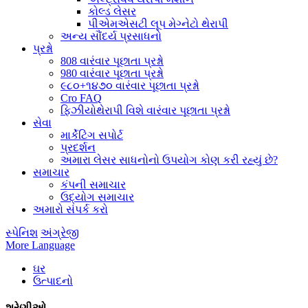
કોલ્ડ લેસર
પીએમએસટી લૂપ મેગ્નેટો થેરાપી
અન્ય સૌંદર્ય પ્રસાધનો
પ્રશ્નો
808 વારંવાર પૂછાતા પ્રશ્નો
980 વારંવાર પૂછાતા પ્રશ્નો
૯૮૦+૧૪૭૦ વારંવાર પૂછાતા પ્રશ્નો
Cro FAQ
ફિઝીયોથેરાપી વિશે વારંવાર પૂછાતા પ્રશ્નો
સેવા
માર્કેટિંગ સપોર્ટ
પ્રદર્શન
અમારા લેસર સાધનોનો ઉપયોગ કોણ કરી રહ્યું છે?
સમાચાર
કંપની સમાચાર
ઉદ્યોગ સમાચાર
અમારો સંપર્ક કરો
સ્પેનિશ
અંગ્રેજી
More Language
ઘર
ઉત્પાદનો
શ્રેણીઓ