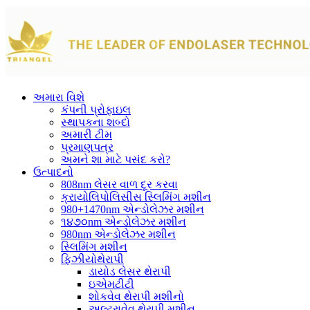
અમારા વિશે
કંપની પ્રોફાઇલ
સ્થાપકના શબ્દો
અમારી ટીમ
પ્રમાણપત્ર
અમને શા માટે પસંદ કરો?
ઉત્પાદનો
808nm લેસર વાળ દૂર કરવા
ક્રાયોલિપોલિસીસ સ્લિમિંગ મશીન
980+1470nm એન્ડોલેઝર મશીન
૧૪૭૦nm એન્ડોલેઝર મશીન
980nm એન્ડોલેઝર મશીન
સ્લિમિંગ મશીન
ફિઝીયોથેરાપી
ડાયોડ લેસર થેરાપી
ઇએમટીટી
શોકવેવ થેરાપી મશીનો
અલ્ટ્રાવેવ થેરાપી મશીન