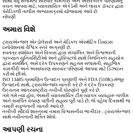
સૌથી વધુ સલામતી સારવાર કામગીરી અને અસરકારક પરિણામનું
વચન આપવા માટે, વ્યાવસાયિક એકેડેમી અને લાયક ડૉક્ટર દ્વારા
પેરોડિકલી તાલીમ અભ્યાસક્રમો યોજવામાં આવે છે.
નોંધણી
અમારા વિશે
ટ્રાયએન્જલ એન્ડોલેસર્સ અને મેડિકલ એસ્થેટિક ડિવાઇસ
ઇનોવેશનમાં વૈશ્વિક સ્તરે અગ્રણી છે.
સ્વતંત્ર સંશોધન અને વિકાસ દ્વારા સંચાલિત અને વિશ્વભરની
પ્રખ્યાત યુનિવર્સિટીઓ અને હોસ્પિટલો સાથે ક્લિનિકલ સહયોગ
દ્વારા સમર્થિત, અમે દરેક ઉપકરણને મહત્તમ સલામતી, સાહજિક
કામગીરી અને અસાધારણ સારવાર પરિણામો આપવા માટે ડિઝાઇન
કરીએ છીએ.
ISO 13485-પ્રમાણિત ઉત્પાદન પ્રણાલી અને FDA (510K)-મંજૂર
ઉત્પાદનો સાથે, ટ્રાયએન્જલ ખાતરી કરે છે કે દરેક ઉપકરણ
ઉચ્ચતમ આંતરરાષ્ટ્રીય તબીબી ધોરણોને પૂર્ણ કરે છે.
તમે ગમે ત્યાં હોવ, અમારી વ્યાવસાયિક ટીમ વ્યાપક વ્યવહારુ તાલીમ
અને સમર્પિત વેચાણ પછીની સહાય પૂરી પાડે છે, જે પહેલા દિવસથી જ
તમારી સફળતાની ખાતરી આપે છે.
તબીબી સૌંદર્ય શાસ્ત્રમાં તમારા વિશ્વસનીય ભાગીદાર - ટ્રાયએન્જલ
સાથે નવીનતાની શક્તિ શોધો.
આપણી રચના