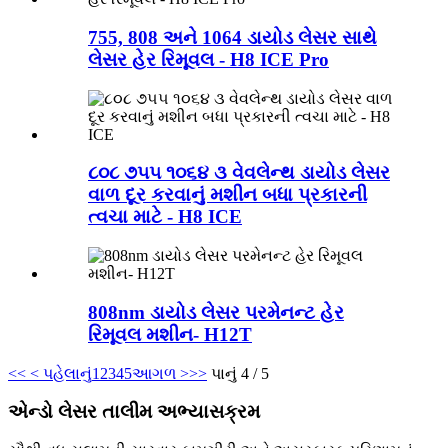
755, 808 અને 1064 ડાયોડ લેસર સાથે
લેસર હેર રિમૂવલ - H8 ICE Pro
૮૦૮ ૭૫૫ ૧૦૬૪ ૩ વેવલેન્થ ડાયોડ લેસર
વાળ દૂર કરવાનું મશીન બધા પ્રકારની
ત્વચા માટે - H8 ICE
808nm ડાયોડ લેસર પરમેનન્ટ હેર
રિમૂવલ મશીન- H12T
<<
< પહેલાનું
1
2
3
4
5
આગળ >
>>
પાનું 4 / 5
એન્ડો લેસર તાલીમ અભ્યાસક્રમ