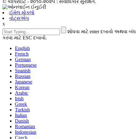
© કૉપિરાઇટ - ૨૦૧૦-૨૦૨૫ : સર્વાધિકાર સુરક્ષિત.
ઈમેલ મોકલો
વોટ્સએપ
x
શોધવા માટે enter દબાવો અથવા બંધ
કરવા માટે ESC દબાવો.
English
French
German
Portuguese
Spanish
Russian
Japanese
Korean
Arabic
Irish
Greek
Turkish
Italian
Danish
Romanian
Indonesian
Czech