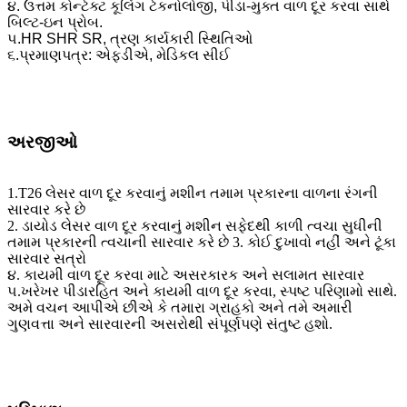
૪. ઉત્તમ કોન્ટેક્ટ કૂલિંગ ટેકનોલોજી, પીડા-મુક્ત વાળ દૂર કરવા સાથે
બિલ્ટ-ઇન પ્રોબ.
૫.HR SHR SR, ત્રણ કાર્યકારી સ્થિતિઓ
૬.પ્રમાણપત્ર: એફડીએ, મેડિકલ સીઈ
અરજીઓ
1.T26 લેસર વાળ દૂર કરવાનું મશીન તમામ પ્રકારના વાળના રંગની
સારવાર કરે છે
2. ડાયોડ લેસર વાળ દૂર કરવાનું મશીન સફેદથી કાળી ત્વચા સુધીની
તમામ પ્રકારની ત્વચાની સારવાર કરે છે 3. કોઈ દુખાવો નહીં અને ટૂંકા
સારવાર સત્રો
૪. કાયમી વાળ દૂર કરવા માટે અસરકારક અને સલામત સારવાર
૫.ખરેખર પીડારહિત અને કાયમી વાળ દૂર કરવા, સ્પષ્ટ પરિણામો સાથે.
અમે વચન આપીએ છીએ કે તમારા ગ્રાહકો અને તમે અમારી
ગુણવત્તા અને સારવારની અસરોથી સંપૂર્ણપણે સંતુષ્ટ હશો.