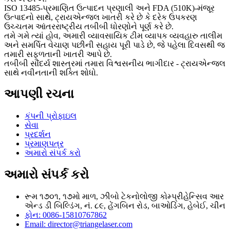
ISO 13485-પ્રમાણિત ઉત્પાદન પ્રણાલી અને FDA (510K)-મંજૂર
ઉત્પાદનો સાથે, ટ્રાયએન્જલ ખાતરી કરે છે કે દરેક ઉપકરણ
ઉચ્ચતમ આંતરરાષ્ટ્રીય તબીબી ધોરણોને પૂર્ણ કરે છે.
તમે ગમે ત્યાં હોવ, અમારી વ્યાવસાયિક ટીમ વ્યાપક વ્યવહારુ તાલીમ
અને સમર્પિત વેચાણ પછીની સહાય પૂરી પાડે છે, જે પહેલા દિવસથી જ
તમારી સફળતાની ખાતરી આપે છે.
તબીબી સૌંદર્ય શાસ્ત્રમાં તમારા વિશ્વસનીય ભાગીદાર - ટ્રાયએન્જલ
સાથે નવીનતાની શક્તિ શોધો.
આપણી રચના
કંપની પ્રોફાઇલ
સેવા
પ્રદર્શન
પ્રમાણપત્ર
અમારો સંપર્ક કરો
અમારો સંપર્ક કરો
રૂમ ૧૭૦૧, ૧૭મો માળ, ઝીબો ટેકનોલોજી કોમ્પ્રીહેન્સિવ આર
એન્ડ ડી બિલ્ડિંગ, નં. ૮૯, હેંગબિન રોડ, બાઓડિંગ, હેબેઈ, ચીન
ફોન: 0086-15810767862
Email: director@triangelaser.com