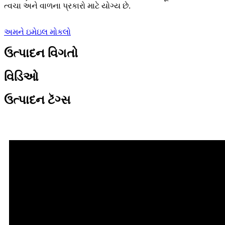
ત્વચા અને વાળના પ્રકારો માટે યોગ્ય છે.
અમને ઇમેઇલ મોકલો
ઉત્પાદન વિગતો
વિડિઓ
ઉત્પાદન ટૅગ્સ