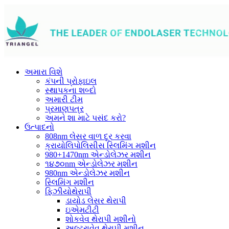
અમારા વિશે
કંપની પ્રોફાઇલ
સ્થાપકના શબ્દો
અમારી ટીમ
પ્રમાણપત્ર
અમને શા માટે પસંદ કરો?
ઉત્પાદનો
808nm લેસર વાળ દૂર કરવા
ક્રાયોલિપોલિસીસ સ્લિમિંગ મશીન
980+1470nm એન્ડોલેઝર મશીન
૧૪૭૦nm એન્ડોલેઝર મશીન
980nm એન્ડોલેઝર મશીન
સ્લિમિંગ મશીન
ફિઝીયોથેરાપી
ડાયોડ લેસર થેરાપી
ઇએમટીટી
શોકવેવ થેરાપી મશીનો
અલ્ટ્રાવેવ થેરાપી મશીન