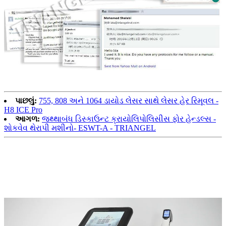
પાછલું:
755, 808 અને 1064 ડાયોડ લેસર સાથે લેસર હેર રિમૂવલ -
H8 ICE Pro
આગળ:
જથ્થાબંધ ડિસ્કાઉન્ટ ક્રાયોલિપોલિસીસ ફોર હેન્ડલ્સ -
શોકવેવ થેરાપી મશીનો- ESWT-A - TRIANGEL