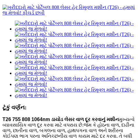
ટૂંકું વર્ણન:
T26 755 808 1064nm ડાયોડ લેસર વાળ દૂર કરવાનું મશીન
મુખ્યત્વે
વ્યાવસાયિક વાળ દૂર કરવા માટે વપરાય છે.
જેમ કે હોઠના વાળ, દાઢીના
વાળ, છાતીના વાળ, બગલના વાળ, હાથપગના વાળ અને શરીરના
કોઈપણ ભાગ પરના અનિચ્છનીય વાળ કાયમ માટે દૂર કરવા. તે બધી