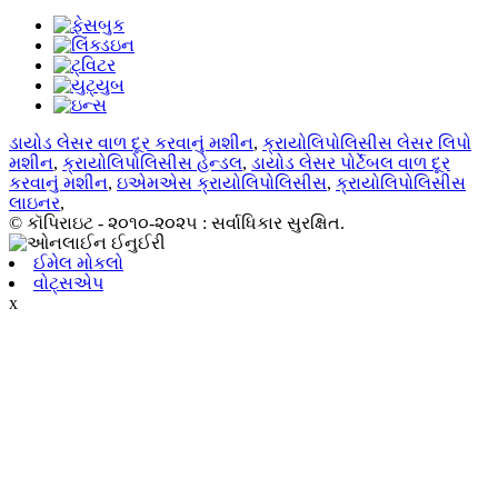
ડાયોડ લેસર વાળ દૂર કરવાનું મશીન
,
ક્રાયોલિપોલિસીસ લેસર લિપો
મશીન
,
ક્રાયોલિપોલિસીસ હેન્ડલ
,
ડાયોડ લેસર પોર્ટેબલ વાળ દૂર
કરવાનું મશીન
,
ઇએમએસ ક્રાયોલિપોલિસીસ
,
ક્રાયોલિપોલિસીસ
લાઇનર
,
© કૉપિરાઇટ - ૨૦૧૦-૨૦૨૫ : સર્વાધિકાર સુરક્ષિત.
ઈમેલ મોકલો
વોટ્સએપ
x