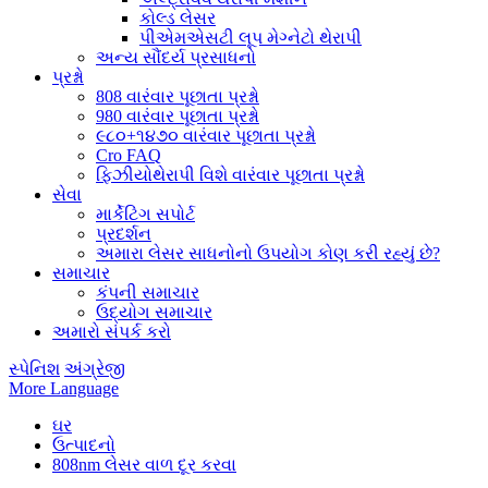
કોલ્ડ લેસર
પીએમએસટી લૂપ મેગ્નેટો થેરાપી
અન્ય સૌંદર્ય પ્રસાધનો
પ્રશ્નો
808 વારંવાર પૂછાતા પ્રશ્નો
980 વારંવાર પૂછાતા પ્રશ્નો
૯૮૦+૧૪૭૦ વારંવાર પૂછાતા પ્રશ્નો
Cro FAQ
ફિઝીયોથેરાપી વિશે વારંવાર પૂછાતા પ્રશ્નો
સેવા
માર્કેટિંગ સપોર્ટ
પ્રદર્શન
અમારા લેસર સાધનોનો ઉપયોગ કોણ કરી રહ્યું છે?
સમાચાર
કંપની સમાચાર
ઉદ્યોગ સમાચાર
અમારો સંપર્ક કરો
સ્પેનિશ
અંગ્રેજી
More Language
ઘર
ઉત્પાદનો
808nm લેસર વાળ દૂર કરવા