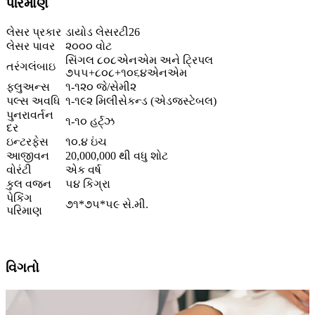
પરિમાણ
લેસર પ્રકાર
ડાયોડ લેસરટી26
લેસર પાવર
૨૦૦૦ વોટ
સિંગલ ૮૦૮એનએમ અને ટ્રિપલ
તરંગલંબાઇ
૭૫૫+૮૦૮+૧૦૬૪એનએમ
ફ્લુઅન્સ
૧-૧૨૦ જે/સેમી૨
પલ્સ અવધિ
૧-૧૯૨ મિલીસેકન્ડ (એડજસ્ટેબલ)
પુનરાવર્તન
૧-૧૦ હર્ટ્ઝ
દર
ઇન્ટરફેસ
૧૦.૪ ઇંચ
આજીવન
20,000,000 થી વધુ શોટ
વોરંટી
એક વર્ષ
કુલ વજન
૫૪ કિગ્રા
પેકિંગ
૭૧*૭૫*૫૯ સે.મી.
પરિમાણ
વિગતો