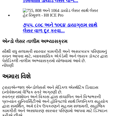
1064nm ડાયોડ લેસર વાળ...
૭૫૫, ૮૦૮ અને ૧૦૬૪ ડાયાગ્રામ સાથે
લેસર વાળ દૂર કરવા...
એન્ડો લેસર તાલીમ અભ્યાસક્રમ
સૌથી વધુ સલામતી સારવાર કામગીરી અને અસરકારક પરિણામનું
વચન આપવા માટે, વ્યાવસાયિક એકેડેમી અને લાયક ડૉક્ટર દ્વારા
પેરોડિકલી તાલીમ અભ્યાસક્રમો યોજવામાં આવે છે.
નોંધણી
અમારા વિશે
ટ્રાયએન્જલ એન્ડોલેસર્સ અને મેડિકલ એસ્થેટિક ડિવાઇસ
ઇનોવેશનમાં વૈશ્વિક સ્તરે અગ્રણી છે.
સ્વતંત્ર સંશોધન અને વિકાસ દ્વારા સંચાલિત અને વિશ્વભરની
પ્રખ્યાત યુનિવર્સિટીઓ અને હોસ્પિટલો સાથે ક્લિનિકલ સહયોગ
દ્વારા સમર્થિત, અમે દરેક ઉપકરણને મહત્તમ સલામતી, સાહજિક
કામગીરી અને અસાધારણ સારવાર પરિણામો આપવા માટે ડિઝાઇન
કરીએ છીએ.