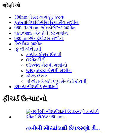
શ્રેણીઓ
808nm લેસર વાળ દૂર કરવા
ક્રાયોલિપોલિસીસ સ્લિમિંગ મશીન
980+1470nm એન્ડોલેઝર મશીન
૧૪૭૦nm એન્ડોલેઝર મશીન
980nm એન્ડોલેઝર મશીન
સ્લિમિંગ મશીન
ફિઝીયોથેરાપી
ડાયોડ લેસર થેરાપી
ઇએમટીટી
શોકવેવ થેરાપી મશીનો
અલ્ટ્રાવેવ થેરાપી મશીન
કોલ્ડ લેસર
પીએમએસટી લૂપ મેગ્નેટો થેરાપી
અન્ય સૌંદર્ય પ્રસાધનો
ફીચર્ડ ઉત્પાદનો
તબીબી સૌંદર્યલક્ષી ઉપકરણો ડી...