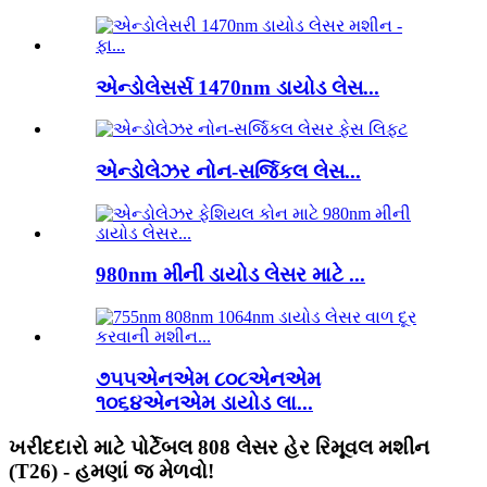
એન્ડોલેસર્સ 1470nm ડાયોડ લેસ...
એન્ડોલેઝર નોન-સર્જિકલ લેસ...
980nm મીની ડાયોડ લેસર માટે ...
૭૫૫એનએમ ૮૦૮એનએમ
૧૦૬૪એનએમ ડાયોડ લા...
ખરીદદારો માટે પોર્ટેબલ 808 લેસર હેર રિમૂવલ મશીન
(T26) - હમણાં જ મેળવો!