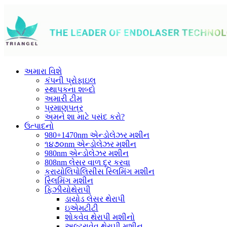
અમારા વિશે
કંપની પ્રોફાઇલ
સ્થાપકના શબ્દો
અમારી ટીમ
પ્રમાણપત્ર
અમને શા માટે પસંદ કરો?
ઉત્પાદનો
980+1470nm એન્ડોલેઝર મશીન
૧૪૭૦nm એન્ડોલેઝર મશીન
980nm એન્ડોલેઝર મશીન
808nm લેસર વાળ દૂર કરવા
ક્રાયોલિપોલિસીસ સ્લિમિંગ મશીન
સ્લિમિંગ મશીન
ફિઝીયોથેરાપી
ડાયોડ લેસર થેરાપી
ઇએમટીટી
શોકવેવ થેરાપી મશીનો
અલ્ટ્રાવેવ થેરાપી મશીન