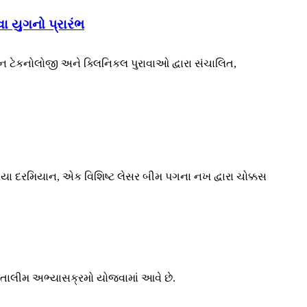
ા યુગનો પ્રારંભ
વીન ટેકનોલોજી અને ક્લિનિકલ પુરાવાઓ દ્વારા સંચાલિત,
્રક્રિયા દરમિયાન, એક વિશિષ્ટ લેસર બીમ પગના નખ દ્વારા ચોક્કસ
 તાલીમ અભ્યાસક્રમો યોજવામાં આવે છે.