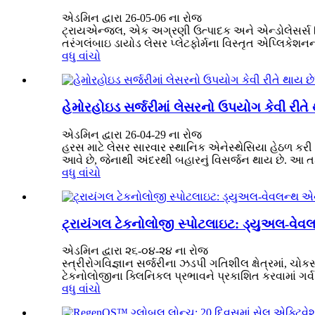
એડમિન દ્વારા 26-05-06 ના રોજ
ટ્રાયએન્જલ, એક અગ્રણી ઉત્પાદક અને એન્ડોલેસર્સ સિસ
તરંગલંબાઇ ડાયોડ લેસર પ્લેટફોર્મના વિસ્તૃત એપ્લિકેશન
વધુ વાંચો
હેમોરહોઇડ સર્જરીમાં લેસરનો ઉપયોગ કેવી રીતે
એડમિન દ્વારા 26-04-29 ના રોજ
હરસ માટે લેસર સારવાર સ્થાનિક એનેસ્થેસિયા હેઠળ કરી
આવે છે, જેનાથી અંદરથી બહારનું વિસર્જન થાય છે. આ તક
વધુ વાંચો
ટ્રાયંગલ ટેકનોલોજી સ્પોટલાઇટ: ડ્યુઅલ-વેવલન
એડમિન દ્વારા ૨૬-૦૪-૨૪ ના રોજ
સ્ત્રીરોગવિજ્ઞાન સર્જરીના ઝડપી ગતિશીલ ક્ષેત્રમાં,
ટેકનોલોજીના ક્લિનિકલ પ્રભાવને પ્રકાશિત કરવામાં ગર્
વધુ વાંચો