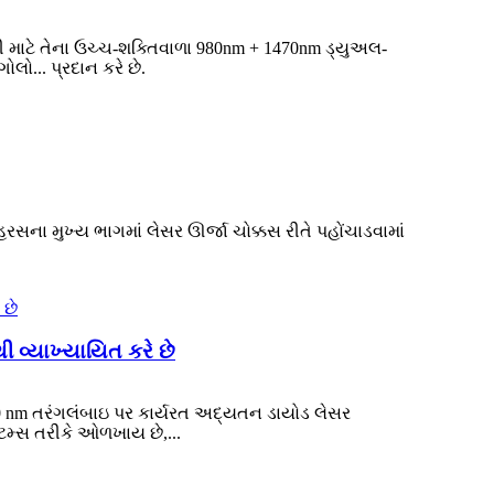
 માટે તેના ઉચ્ચ-શક્તિવાળા 980nm + 1470nm ડ્યુઅલ-
ો... પ્રદાન કરે છે.
ના મુખ્ય ભાગમાં લેસર ઊર્જા ચોક્કસ રીતે પહોંચાડવામાં
 વ્યાખ્યાયિત કરે છે
470 nm તરંગલંબાઇ પર કાર્યરત અદ્યતન ડાયોડ લેસર
ટમ્સ તરીકે ઓળખાય છે,...