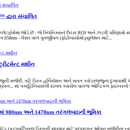
 દ્વારા સંચાલિત
ેટફોર્મમાં જોડે છે - જે ક્લિનિક્સને ઉચ્ચ ROI અને ઝડપી પરિણામો સ
ગ 658nm - લેસર વાળ પુનર્જીવન (ફોટોબાયોમોડ્યુલેશન માટે...
ટ્રીટમેન્ટ મશીન
જુની સર્જરી, કટિ ડિસ્ક હર્નિયેશન અને સતત કરોડરજ્જુના દુખાવાથી
્રસ્ત... માં પર્ક્યુટેનિયસલી દાખલ કરાયેલ પાતળા ઓપ્ટિકલ ફાઇબરનો 
) માં 980nm અને 1470nm તરંગલંબાઇની ભૂમિકા
એટેડ ઇન્ટરવર્ટિબ્રલ ડિસ્કની સારવાર માટે પરંપરાગત ઓપન સર્જરીના ન્