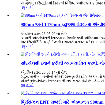
ના મૂળભૂત સિદ્ધાંતમાં ડિસ્કમાં વિશિષ્ટ ઓપ્ટિકલ ફાઇબ
વધુ વાંચો
980nm અને 1470nm ડ્યુઅલ-વેવલન્થ એન્ડોલ
એડમિન દ્વારા 26-05-20 ના રોજ
અમારી એન્ડોલેસરી સિસ્ટમ બે ક્લિનિકલી ઑપ્ટિમાઇઝ્ડ 
માટે સિનર્જિસ્ટિક ફોટો-થર્મલ અસરો પ્રદાન કરે છે. 1.
વધુ વાંચો
સૌંદર્યલક્ષી દવાને ફરીથી વ્યાખ્યાયિત કરવી: 
એડમિન દ્વારા 26-05-14 ના રોજ
શહેર, તારીખ - તબીબી સૌંદર્ય શાસ્ત્ર ઉદ્યોગ એક નવો
મોખરે એન્ડોલેઝર સિસ્ટમ્સની નવીનતમ પેઢી છે, જે ... મ
વધુ વાંચો
પ્રિસિઝન ENT સર્જરી માટે એડવાન્સ્ડ 980nm