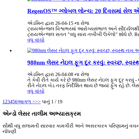
RegenOS™ ગ્લોબલ લોન્ચ: 20 દિવસમાં સેલ એક્ટ
એડમિન દ્વારા 26-04-15 ના રોજ
ટ્રાયએન્જલ વિશ્વભરમાં આરોગ્યસંભાળ અને સૌંદર્યલક્ષી વ
ટ્રાયએન્જલ સતત "વધુ સારા તબીબી ઉકેલો" શોધે છે. R
વધુ વાંચો
980nm લેસર નેઇલ ફૂગ દૂર કરવું: સ્વચ્છ, સ્વ
એડમિન દ્વારા 26-04-08 ના રોજ
તે કેવી રીતે કાર્ય કરે છે 980nm લેસર નેઇલ ફૂગ દૂર કરવુ
રીતે નેઇલ બેડ તરફ નિર્દેશિત થાય છે જ્યાં ફૂગ રહે છે. 
વધુ વાંચો
1
2
3
4
5
6
આગળ >
>>
પાનું 1 / 19
એન્ડો લેસર તાલીમ અભ્યાસક્રમ
સૌથી વધુ સલામતી સારવાર કામગીરી અને અસરકારક પરિણામનું વચન આપ
નોંધણી