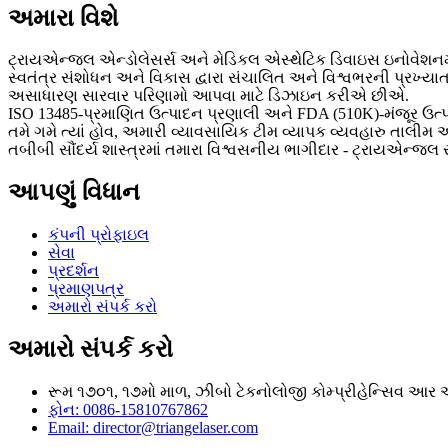
અમારા વિશે
ટ્રાયએન્જલ એન્ડોલેસર્સ અને મેડિકલ એસ્થેટિક ડિવાઇસ ઇનોવેશનમાં 
સ્વતંત્ર સંશોધન અને વિકાસ દ્વારા સંચાલિત અને વિશ્વભરની પ્રખ્
અસાધારણ સારવાર પરિણામો આપવા માટે ડિઝાઇન કરીએ છીએ.
ISO 13485-પ્રમાણિત ઉત્પાદન પ્રણાલી અને FDA (510K)-મંજૂર ઉત્પા
તમે ગમે ત્યાં હોવ, અમારી વ્યાવસાયિક ટીમ વ્યાપક વ્યવહારુ તાલીમ
તબીબી સૌંદર્ય શાસ્ત્રમાં તમારા વિશ્વસનીય ભાગીદાર - ટ્રાયએન્જલ
આપણું વિધાન
કંપની પ્રોફાઇલ
સેવા
પ્રદર્શન
પ્રમાણપત્ર
અમારો સંપર્ક કરો
અમારો સંપર્ક કરો
રૂમ ૧૭૦૧, ૧૭મો માળ, ઝીબો ટેકનોલોજી કોમ્પ્રીહેન્સિવ આર એન્
ફોન: 0086-15810767862
Email: director@triangelaser.com