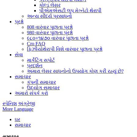
કોલ્ડ લેસર
પીએમએસટી લૂપ મેગ્નેટો થેરાપી
અન્ય સૌંદર્ય પ્રસાધનો
પ્રશ્નો
808 વારંવાર પૂછાતા પ્રશ્નો
980 વારંવાર પૂછાતા પ્રશ્નો
૯૮૦+૧૪૭૦ વારંવાર પૂછાતા પ્રશ્નો
Cro FAQ
ફિઝીયોથેરાપી વિશે વારંવાર પૂછાતા પ્રશ્નો
સેવા
માર્કેટિંગ સપોર્ટ
પ્રદર્શન
અમારા લેસર સાધનોનો ઉપયોગ કોણ કરી રહ્યું છે?
સમાચાર
કંપની સમાચાર
ઉદ્યોગ સમાચાર
અમારો સંપર્ક કરો
સ્પેનિશ
અંગ્રેજી
More Language
ઘર
સમાચાર
સમાચાર