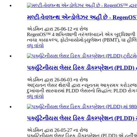
મલ્ટી-વેવલન્થ એન્ડોલેઝર અહીં છે - RegenOS™
એડમિન દ્વારા 26-06-12 ના રોજ
RegenOS™ 4 શક્તિશાળી તરંગલંબાઇને એક બુદ્ધિશાળી પ્લ
ત્વચા કાયાકલ્પ, ફોટોબાયોમોડ્યુલેશન (PBMT), ઘા હીલિં
વધુ વાંચો
પર્ક્યુટેનીયસ લેસર ડિસ્ક ડીકમ્પ્રેશન (PLDD) 
એડમિન દ્વારા 26-06-03 ના રોજ
અદ્યતન લેસર થેરાપી દ્વારા ન્યૂનતમ આક્રમક કરોડરજ્
દુખાવાની સારવારમાં PLDD લેસરનો સિદ્ધાંત: PLDD રોગગ
વધુ વાંચો
પર્ક્યુટેનીયસ લેસર ડિસ્ક ડીકમ્પ્રેશન (PLDD
એડમિન દ્વારા 26-05-27 ના રોજ
પર્ક્યુટેનીયસ લેસર ડિસ્ક ડીકમ્પ્રેશન (PLDD) એ હર્ની