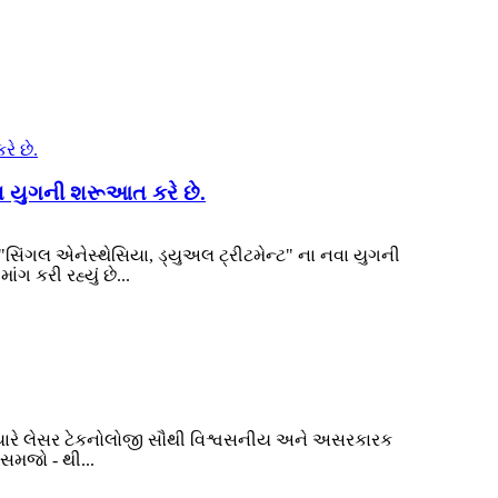
નવા યુગની શરૂઆત કરે છે.
ાં "સિંગલ એનેસ્થેસિયા, ડ્યુઅલ ટ્રીટમેન્ટ" ના નવા યુગની
 કરી રહ્યું છે...
 ત્યારે લેસર ટેકનોલોજી સૌથી વિશ્વસનીય અને અસરકારક
 સમજો - થી...