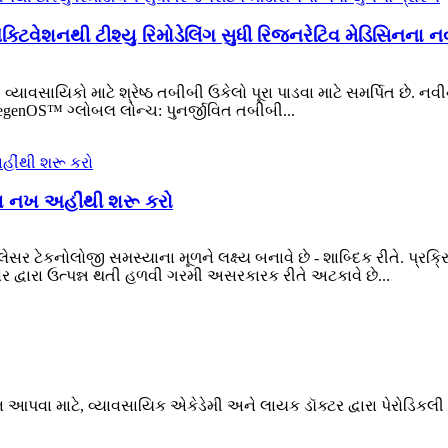
િવેશનથી ટીશ્યુ રિમોડેલિંગ સુધી રિજનરેટિવ મેડિસિનના નવ
્યાવસાયિકો માટે શ્રેષ્ઠ તબીબી ઉકેલો પૂરા પાડવા માટે સમર્પિત છે. ન
egenOS™ ગ્લોબલ લોન્ચ: પુનર્જીવિત તબીબી...
સ્થ નખ અહીંથી શરૂ કરો
ં - લેસર ટેકનોલોજી સમસ્યાના મૂળને લક્ષ્ય બનાવે છે - શાબ્દિક રીતે. પ
લેસર દ્વારા ઉત્પન્ન થતી હળવી ગરમી અસરકારક રીતે અટકાવે છે...
વા માટે, વ્યાવસાયિક એકેડેમી અને લાયક ડૉક્ટર દ્વારા પેરોડિકલી