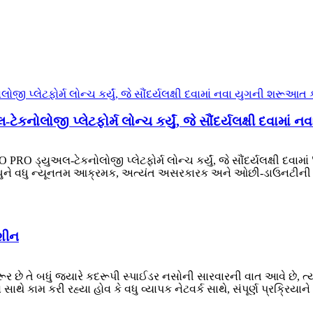
કનોલોજી પ્લેટફોર્મ લોન્ચ કર્યું, જે સૌંદર્યલક્ષી દવામાં 
 PRO ડ્યુઅલ-ટેકનોલોજી પ્લેટફોર્મ લોન્ચ કર્યું, જે સૌંદર્યલક્ષી દવામ
 વધુને વધુ ન્યૂનતમ આક્રમક, અત્યંત અસરકારક અને ઓછી-ડાઉનટીની માંગ
શીન
રૂર છે તે બધું જ્યારે કદરૂપી સ્પાઈડર નસોની સારવારની વાત આવે છે,
 કામ કરી રહ્યા હોવ કે વધુ વ્યાપક નેટવર્ક સાથે, સંપૂર્ણ પ્રક્રિયાને