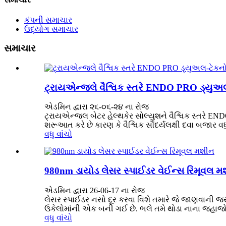
કંપની સમાચાર
ઉદ્યોગ સમાચાર
સમાચાર
ટ્રાયએન્જલે વૈશ્વિક સ્તરે ENDO PRO ડ્યુઅલ-ટે
એડમિન દ્વારા ૨૬-૦૬-૨૪ ના રોજ
ટ્રાયએન્જલ બેટર હેલ્થકેર સોલ્યુશને વૈશ્વિક સ્તરે ENDO
શરૂઆત કરે છે કારણ કે વૈશ્વિક સૌંદર્યલક્ષી દવા બજાર
વધુ વાંચો
980nm ડાયોડ લેસર સ્પાઈડર વેઈન્સ રિમૂવલ મ
એડમિન દ્વારા 26-06-17 ના રોજ
લેસર સ્પાઈડર નસો દૂર કરવા વિશે તમારે જે જાણવાની જ
ઉકેલોમાંની એક બની ગઈ છે. ભલે તમે થોડા નાના જહાજો સાથે
વધુ વાંચો