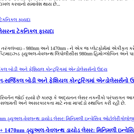
ર દાખલ કરવાનો સમાવેશ થાય છે...
ેસરના ટેકનિકલ ફાયદા
તરંગલંબાઇ - 980nm અને 1470nm - ને એક જ પ્લેટફોર્મમાં એકીકૃત કર
 ઑપ્ટિમાઇઝ્ડ ડ્યુઅલ-વેવલન્થ લિપોલીસીસ 980nm હિમોગ્લોબિન અને પાણી
નોન-સર્જિકલ બોડી અને ફેશિયલ કોન્ટૂરિંગમાં એન્ડોલેસર્સનો
 પરિવર્તન જોઈ રહ્યો છે કારણ કે અદ્યતન લેસર તકનીકો પરંપરાગત આક્
ાં સલામતી અને અસરકારકતા માટે નવા માપદંડો સ્થાપિત કરી રહી છે.
 + 1470nm ડ્યુઅલ-વેવલન્થ ડાયોડ લેસર: મિનિમલી ઇન્વેસિ