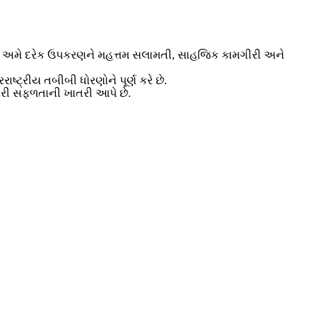
્થિત, અમે દરેક ઉપકરણને મહત્તમ સલામતી, સાહજિક કામગીરી અને
ટ્રીય તબીબી ધોરણોને પૂર્ણ કરે છે.
મારી સફળતાની ખાતરી આપે છે.