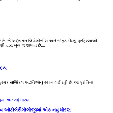
ે છે, જે અદ્યતન લિપોલીસીસ અને સોફ્ટ ટીશ્યુ પ્રક્રિયાઓ
 દ્વારા ખૂબ જ શોષાય છે,...
 ઉદય
રમક સર્જિકલ પદ્ધતિઓનું સ્થાન લઈ રહી છે. આ ક્રાંતિના
વ ઓટોલેરીંગોલોજીમાં એક નવું ધોરણ