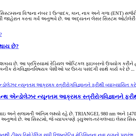
્ટમ્સના વિશ્વના નંબર 1 ઉત્પાદક, કાન, નાક અને ગળા (ENT) સર્જરી
ની જાહેરાત કરતા ગર્વ અનુભવે છે. આ અદ્યતન લેસર સિસ્ટમ ઓટોલેરીંગોલ
 થાય છે?
 શકાય છે. આ પ્રક્રિયામાં રેડિયલ ઓપ્ટિકલ ફાઇબરનો ઉપયોગ કરીને હરસ
નીક રોગવિજ્ઞાનવિષયક પેશીઓ પર ઉચ્ચ પસંદગી સાથે કાર્ય કરે છે ...
્થ એન્ડોલેઝર ન્યૂનતમ આક્રમક સ્ત્રીરોગવિજ્ઞાનને ફરીથી
 ચોકસાઇ અને સલામતી અંતિમ લક્ષ્યો રહે છે. TRIANGEL 980 nm અને 1
વ અનુભવે છે. આ સિસ્ટમો, જે વ્યાપકપણે ડ્યુઅલ-તરંગલંબાઇ લેસર સિસ્