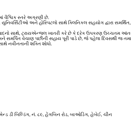
વૈશ્વિક સ્તરે અગ્રણી છે.
યાત યુનિવર્સિટીઓ અને હોસ્પિટલો સાથે ક્લિનિકલ સહયોગ દ્વારા સમર
દનો સાથે, ટ્રાયએન્જલ ખાતરી કરે છે કે દરેક ઉપકરણ ઉચ્ચતમ આંતરરાષ્
 અને સમર્પિત વેચાણ પછીની સહાય પૂરી પાડે છે, જે પહેલા દિવસથી જ ત
 સાથે નવીનતાની શક્તિ શોધો.
ડ ડી બિલ્ડિંગ, નં. ૮૯, હેંગબિન રોડ, બાઓડિંગ, હેબેઈ, ચીન