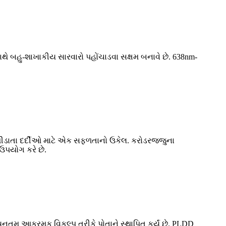
ાથે બહુ-શાખાકીય સારવારો પહોંચાડવા સક્ષમ બનાવે છે. 638nm-
 પીડાતા દર્દીઓ માટે એક સફળતાનો ઉકેલ. કરોડરજ્જુના
ઉપયોગ કરે છે.
યૂનતમ આક્રમક વિકલ્પ તરીકે પોતાને સ્થાપિત કર્યું છે. PLDD