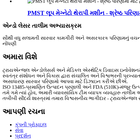
PMST લૂપ મેગ્નેટો થેરાપી મશીન - શ્રેષ્ઠ પરિ
એન્ડો લેસર તાલીમ અભ્યાસક્રમ
સૌથી વધુ સલામતી સારવાર કામગીરી અને અસરકારક પરિણામનું વચન આપ
નોંધણી
અમારા વિશે
ટ્રાયએન્જલ એન્ડોલેસર્સ અને મેડિકલ એસ્થેટિક ડિવાઇસ ઇનોવેશનમાં 
સ્વતંત્ર સંશોધન અને વિકાસ દ્વારા સંચાલિત અને વિશ્વભરની પ્રખ્
અસાધારણ સારવાર પરિણામો આપવા માટે ડિઝાઇન કરીએ છીએ.
ISO 13485-પ્રમાણિત ઉત્પાદન પ્રણાલી અને FDA (510K)-મંજૂર ઉત્પા
તમે ગમે ત્યાં હોવ, અમારી વ્યાવસાયિક ટીમ વ્યાપક વ્યવહારુ તાલીમ
તબીબી સૌંદર્ય શાસ્ત્રમાં તમારા વિશ્વસનીય ભાગીદાર - ટ્રાયએન્જલ
આપણી રચના
કંપની પ્રોફાઇલ
સેવા
પ્રદર્શન