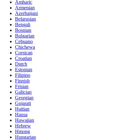
Amharic
Armenian
Azerbaijani
Belarusian
Bengali
Bosnian
Bulgarian
Cebuano
Chichewa
Corsican
Croatian
Dutch
Estonian
Filipino
Finnish
Frisian
Galician
Georgian
Gujarati
Haitian
Hausa
Hawaiian
Hebrew
Hmong
Hungarian