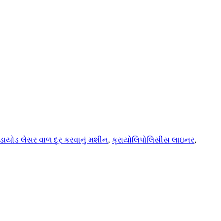
ડાયોડ લેસર વાળ દૂર કરવાનું મશીન
,
ક્રાયોલિપોલિસીસ લાઇનર
,