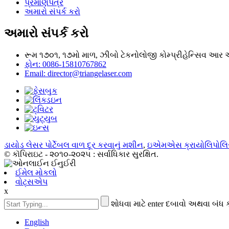
પ્રમાણપત્ર
અમારો સંપર્ક કરો
અમારો સંપર્ક કરો
રૂમ ૧૭૦૧, ૧૭મો માળ, ઝીબો ટેકનોલોજી કોમ્પ્રીહેન્સિવ આર એન્
ફોન: 0086-15810767862
Email: director@triangelaser.com
ડાયોડ લેસર પોર્ટેબલ વાળ દૂર કરવાનું મશીન
,
ઇએમએસ ક્રાયોલિપોલ
© કૉપિરાઇટ - ૨૦૧૦-૨૦૨૫ : સર્વાધિકાર સુરક્ષિત.
ઈમેલ મોકલો
વોટ્સએપ
x
શોધવા માટે enter દબાવો અથવા બંધ 
English