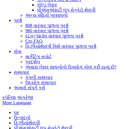
કોલ્ડ લેસર
પીએમએસટી લૂપ મેગ્નેટો થેરાપી
અન્ય સૌંદર્ય પ્રસાધનો
પ્રશ્નો
808 વારંવાર પૂછાતા પ્રશ્નો
980 વારંવાર પૂછાતા પ્રશ્નો
૯૮૦+૧૪૭૦ વારંવાર પૂછાતા પ્રશ્નો
Cro FAQ
ફિઝીયોથેરાપી વિશે વારંવાર પૂછાતા પ્રશ્નો
સેવા
માર્કેટિંગ સપોર્ટ
પ્રદર્શન
અમારા લેસર સાધનોનો ઉપયોગ કોણ કરી રહ્યું છે?
સમાચાર
કંપની સમાચાર
ઉદ્યોગ સમાચાર
અમારો સંપર્ક કરો
સ્પેનિશ
અંગ્રેજી
More Language
ઘર
ઉત્પાદનો
ફિઝીયોથેરાપી
પીએમએસટી લૂપ મેગ્નેટો થેરાપી