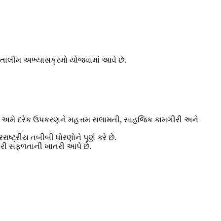
 તાલીમ અભ્યાસક્રમો યોજવામાં આવે છે.
્થિત, અમે દરેક ઉપકરણને મહત્તમ સલામતી, સાહજિક કામગીરી અને
ટ્રીય તબીબી ધોરણોને પૂર્ણ કરે છે.
મારી સફળતાની ખાતરી આપે છે.