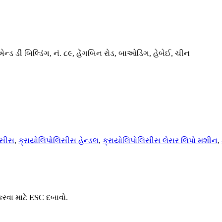
ડ ડી બિલ્ડિંગ, નં. ૮૯, હેંગબિન રોડ, બાઓડિંગ, હેબેઈ, ચીન
િસીસ
,
ક્રાયોલિપોલિસીસ હેન્ડલ
,
ક્રાયોલિપોલિસીસ લેસર લિપો મશીન
,
કરવા માટે ESC દબાવો.