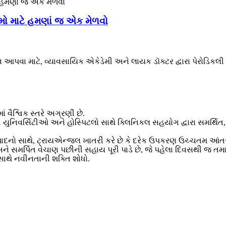
ણામો માટે હમણાં જ એક મેળવો
વા માટે, વ્યાવસાયિક એકેડેમી અને લાયક ડૉક્ટર દ્વારા પેરોડિકલી
વૈશ્વિક સ્તરે અગ્રણી છે.
યાત યુનિવર્સિટીઓ અને હોસ્પિટલો સાથે ક્લિનિકલ સહયોગ દ્વારા સમર
દનો સાથે, ટ્રાયએન્જલ ખાતરી કરે છે કે દરેક ઉપકરણ ઉચ્ચતમ આંતરરાષ્
 અને સમર્પિત વેચાણ પછીની સહાય પૂરી પાડે છે, જે પહેલા દિવસથી જ ત
 સાથે નવીનતાની શક્તિ શોધો.