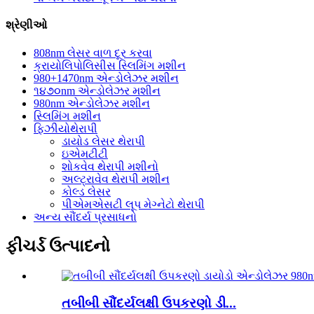
શ્રેણીઓ
808nm લેસર વાળ દૂર કરવા
ક્રાયોલિપોલિસીસ સ્લિમિંગ મશીન
980+1470nm એન્ડોલેઝર મશીન
૧૪૭૦nm એન્ડોલેઝર મશીન
980nm એન્ડોલેઝર મશીન
સ્લિમિંગ મશીન
ફિઝીયોથેરાપી
ડાયોડ લેસર થેરાપી
ઇએમટીટી
શોકવેવ થેરાપી મશીનો
અલ્ટ્રાવેવ થેરાપી મશીન
કોલ્ડ લેસર
પીએમએસટી લૂપ મેગ્નેટો થેરાપી
અન્ય સૌંદર્ય પ્રસાધનો
ફીચર્ડ ઉત્પાદનો
તબીબી સૌંદર્યલક્ષી ઉપકરણો ડી...