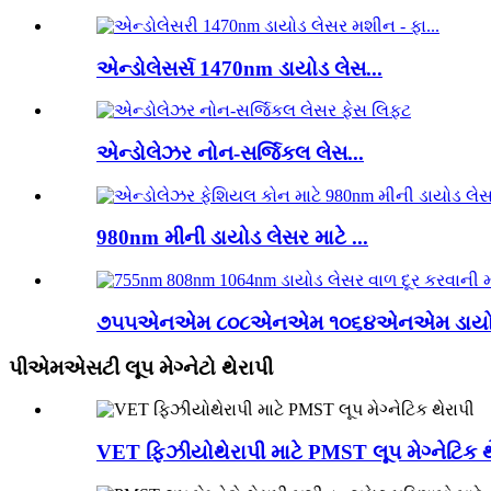
એન્ડોલેસર્સ 1470nm ડાયોડ લેસ...
એન્ડોલેઝર નોન-સર્જિકલ લેસ...
980nm મીની ડાયોડ લેસર માટે ...
૭૫૫એનએમ ૮૦૮એનએમ ૧૦૬૪એનએમ ડાયોડ 
પીએમએસટી લૂપ મેગ્નેટો થેરાપી
VET ફિઝીયોથેરાપી માટે PMST લૂપ મેગ્નેટિક થ