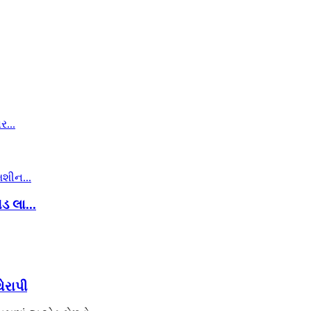
લા...
ેરાપી