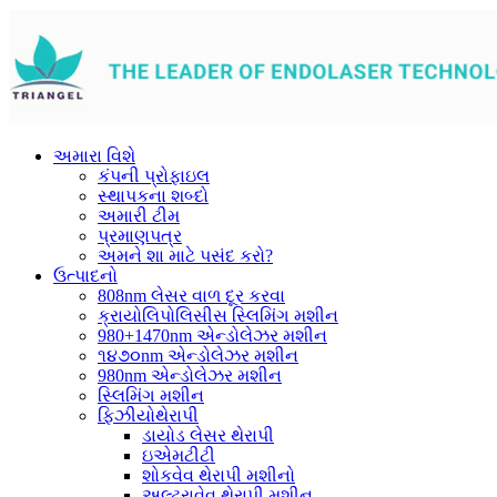
અમારા વિશે
કંપની પ્રોફાઇલ
સ્થાપકના શબ્દો
અમારી ટીમ
પ્રમાણપત્ર
અમને શા માટે પસંદ કરો?
ઉત્પાદનો
808nm લેસર વાળ દૂર કરવા
ક્રાયોલિપોલિસીસ સ્લિમિંગ મશીન
980+1470nm એન્ડોલેઝર મશીન
૧૪૭૦nm એન્ડોલેઝર મશીન
980nm એન્ડોલેઝર મશીન
સ્લિમિંગ મશીન
ફિઝીયોથેરાપી
ડાયોડ લેસર થેરાપી
ઇએમટીટી
શોકવેવ થેરાપી મશીનો
અલ્ટ્રાવેવ થેરાપી મશીન