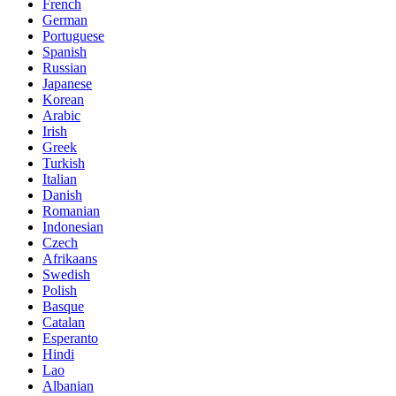
French
German
Portuguese
Spanish
Russian
Japanese
Korean
Arabic
Irish
Greek
Turkish
Italian
Danish
Romanian
Indonesian
Czech
Afrikaans
Swedish
Polish
Basque
Catalan
Esperanto
Hindi
Lao
Albanian