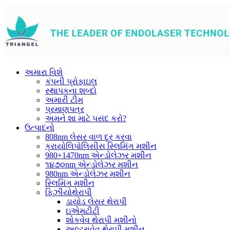
અમારા વિશે
કંપની પ્રોફાઇલ
સ્થાપકના શબ્દો
અમારી ટીમ
પ્રમાણપત્ર
અમને શા માટે પસંદ કરો?
ઉત્પાદનો
808nm લેસર વાળ દૂર કરવા
ક્રાયોલિપોલિસીસ સ્લિમિંગ મશીન
980+1470nm એન્ડોલેઝર મશીન
૧૪૭૦nm એન્ડોલેઝર મશીન
980nm એન્ડોલેઝર મશીન
સ્લિમિંગ મશીન
ફિઝીયોથેરાપી
ડાયોડ લેસર થેરાપી
ઇએમટીટી
શોકવેવ થેરાપી મશીનો
અલ્ટ્રાવેવ થેરાપી મશીન