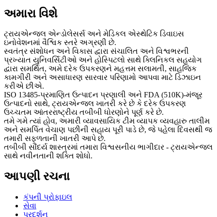
અમારા વિશે
ટ્રાયએન્જલ એન્ડોલેસર્સ અને મેડિકલ એસ્થેટિક ડિવાઇસ
ઇનોવેશનમાં વૈશ્વિક સ્તરે અગ્રણી છે.
સ્વતંત્ર સંશોધન અને વિકાસ દ્વારા સંચાલિત અને વિશ્વભરની
પ્રખ્યાત યુનિવર્સિટીઓ અને હોસ્પિટલો સાથે ક્લિનિકલ સહયોગ
દ્વારા સમર્થિત, અમે દરેક ઉપકરણને મહત્તમ સલામતી, સાહજિક
કામગીરી અને અસાધારણ સારવાર પરિણામો આપવા માટે ડિઝાઇન
કરીએ છીએ.
ISO 13485-પ્રમાણિત ઉત્પાદન પ્રણાલી અને FDA (510K)-મંજૂર
ઉત્પાદનો સાથે, ટ્રાયએન્જલ ખાતરી કરે છે કે દરેક ઉપકરણ
ઉચ્ચતમ આંતરરાષ્ટ્રીય તબીબી ધોરણોને પૂર્ણ કરે છે.
તમે ગમે ત્યાં હોવ, અમારી વ્યાવસાયિક ટીમ વ્યાપક વ્યવહારુ તાલીમ
અને સમર્પિત વેચાણ પછીની સહાય પૂરી પાડે છે, જે પહેલા દિવસથી જ
તમારી સફળતાની ખાતરી આપે છે.
તબીબી સૌંદર્ય શાસ્ત્રમાં તમારા વિશ્વસનીય ભાગીદાર - ટ્રાયએન્જલ
સાથે નવીનતાની શક્તિ શોધો.
આપણી રચના
કંપની પ્રોફાઇલ
સેવા
પ્રદર્શન