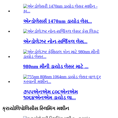
એન્ડોલેસર્સ 1470nm ડાયોડ લેસ...
એન્ડોલેઝર નોન-સર્જિકલ લેસ...
980nm મીની ડાયોડ લેસર માટે ...
૭૫૫એનએમ ૮૦૮એનએમ
૧૦૬૪એનએમ ડાયોડ લા...
ક્રાયોલિપોલિસીસ સ્લિમિંગ મશીન