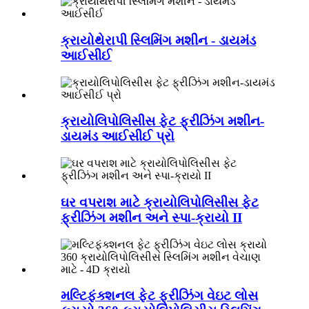
ક્રાયોથેરાપી સ્લિમિંગ મશીન - ડાયમંડ
આઈસીઈ
ક્રાયોલિપોલિસીસ ફેટ ફ્રીઝિંગ મશીન-
ડાયમંડ આઈસીઈ પ્રો
ઘર વપરાશ માટે ક્રાયોલિપોલિસીસ ફેટ
ફ્રીઝિંગ મશીન અને સ્પા-ક્રાયો II
મલ્ટિફંક્શનલ ફેટ ફ્રીઝિંગ વેઇટ લોસ