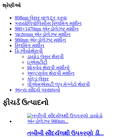
શ્રેણીઓ
808nm લેસર વાળ દૂર કરવા
ક્રાયોલિપોલિસીસ સ્લિમિંગ મશીન
980+1470nm એન્ડોલેઝર મશીન
૧૪૭૦nm એન્ડોલેઝર મશીન
980nm એન્ડોલેઝર મશીન
સ્લિમિંગ મશીન
ફિઝીયોથેરાપી
ડાયોડ લેસર થેરાપી
ઇએમટીટી
શોકવેવ થેરાપી મશીનો
અલ્ટ્રાવેવ થેરાપી મશીન
કોલ્ડ લેસર
પીએમએસટી લૂપ મેગ્નેટો થેરાપી
અન્ય સૌંદર્ય પ્રસાધનો
ફીચર્ડ ઉત્પાદનો
તબીબી સૌંદર્યલક્ષી ઉપકરણો ડી...