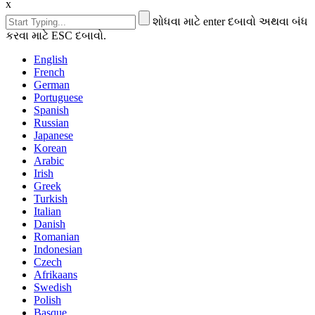
x
શોધવા માટે enter દબાવો અથવા બંધ
કરવા માટે ESC દબાવો.
English
French
German
Portuguese
Spanish
Russian
Japanese
Korean
Arabic
Irish
Greek
Turkish
Italian
Danish
Romanian
Indonesian
Czech
Afrikaans
Swedish
Polish
Basque