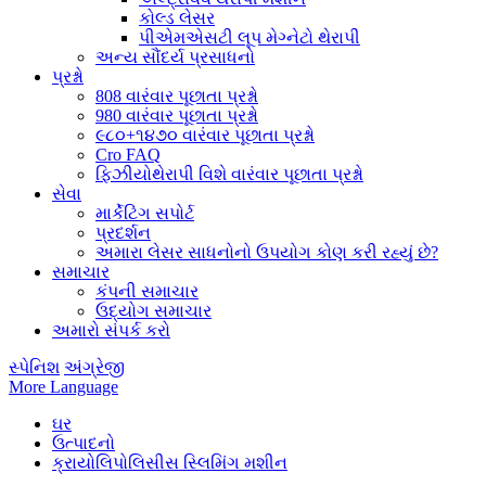
કોલ્ડ લેસર
પીએમએસટી લૂપ મેગ્નેટો થેરાપી
અન્ય સૌંદર્ય પ્રસાધનો
પ્રશ્નો
808 વારંવાર પૂછાતા પ્રશ્નો
980 વારંવાર પૂછાતા પ્રશ્નો
૯૮૦+૧૪૭૦ વારંવાર પૂછાતા પ્રશ્નો
Cro FAQ
ફિઝીયોથેરાપી વિશે વારંવાર પૂછાતા પ્રશ્નો
સેવા
માર્કેટિંગ સપોર્ટ
પ્રદર્શન
અમારા લેસર સાધનોનો ઉપયોગ કોણ કરી રહ્યું છે?
સમાચાર
કંપની સમાચાર
ઉદ્યોગ સમાચાર
અમારો સંપર્ક કરો
સ્પેનિશ
અંગ્રેજી
More Language
ઘર
ઉત્પાદનો
ક્રાયોલિપોલિસીસ સ્લિમિંગ મશીન