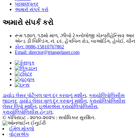
પ્રમાણપત્ર
અમારો સંપર્ક કરો
અમારો સંપર્ક કરો
રૂમ ૧૭૦૧, ૧૭મો માળ, ઝીબો ટેકનોલોજી કોમ્પ્રીહેન્સિવ આર
એન્ડ ડી બિલ્ડિંગ, નં. ૮૯, હેંગબિન રોડ, બાઓડિંગ, હેબેઈ, ચીન
ફોન: 0086-15810767862
Email: director@triangelaser.com
ડાયોડ લેસર પોર્ટેબલ વાળ દૂર કરવાનું મશીન
,
ક્રાયોલિપોલિસીસ
લાઇનર
,
ડાયોડ લેસર વાળ દૂર કરવાનું મશીન
,
ક્રાયોલિપોલિસીસ
લેસર લિપો મશીન
,
ઇએમએસ ક્રાયોલિપોલિસીસ
,
ક્રાયોલિપોલિસીસ હેન્ડલ
,
© કૉપિરાઇટ - ૨૦૧૦-૨૦૨૫ : સર્વાધિકાર સુરક્ષિત.
ઈમેલ મોકલો
વોટ્સએપ