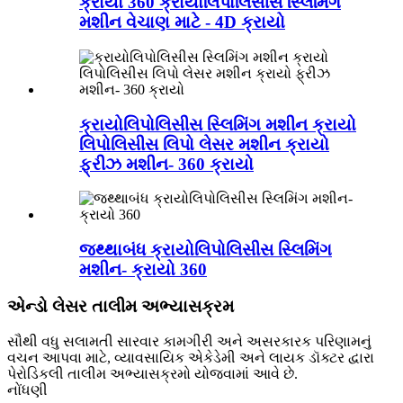
ક્રાયો 360 ક્રાયોલિપોલિસીસ સ્લિમિંગ
મશીન વેચાણ માટે - 4D ક્રાયો
ક્રાયોલિપોલિસીસ સ્લિમિંગ મશીન ક્રાયો
લિપોલિસીસ લિપો લેસર મશીન ક્રાયો
ફ્રીઝ મશીન- 360 ક્રાયો
જથ્થાબંધ ક્રાયોલિપોલિસીસ સ્લિમિંગ
મશીન- ક્રાયો 360
એન્ડો લેસર તાલીમ અભ્યાસક્રમ
સૌથી વધુ સલામતી સારવાર કામગીરી અને અસરકારક પરિણામનું
વચન આપવા માટે, વ્યાવસાયિક એકેડેમી અને લાયક ડૉક્ટર દ્વારા
પેરોડિકલી તાલીમ અભ્યાસક્રમો યોજવામાં આવે છે.
નોંધણી