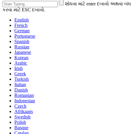
શોધવા માટે enter દબાવો અથવા બંધ
કરવા માટે ESC દબાવો.
English
French
German
Portuguese
Spanish
Russian
Japanese
Korean
Arabic
Irish
Greek
Turkish
Italian
Danish
Romanian
Indonesian
Czech
Afrikaans
Swedish
Polish
Basque
Catalan