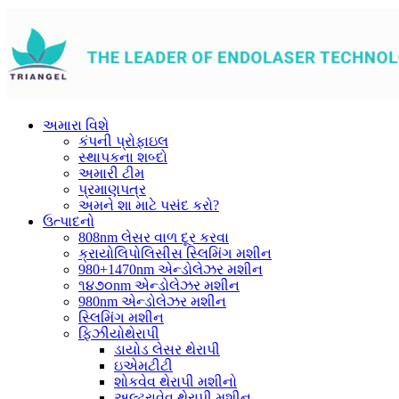
અમારા વિશે
કંપની પ્રોફાઇલ
સ્થાપકના શબ્દો
અમારી ટીમ
પ્રમાણપત્ર
અમને શા માટે પસંદ કરો?
ઉત્પાદનો
808nm લેસર વાળ દૂર કરવા
ક્રાયોલિપોલિસીસ સ્લિમિંગ મશીન
980+1470nm એન્ડોલેઝર મશીન
૧૪૭૦nm એન્ડોલેઝર મશીન
980nm એન્ડોલેઝર મશીન
સ્લિમિંગ મશીન
ફિઝીયોથેરાપી
ડાયોડ લેસર થેરાપી
ઇએમટીટી
શોકવેવ થેરાપી મશીનો
અલ્ટ્રાવેવ થેરાપી મશીન