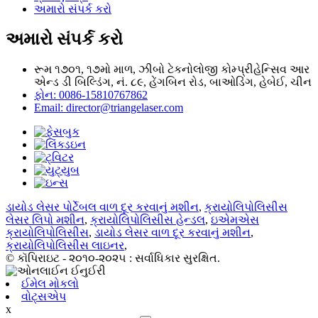
અમારો સંપર્ક કરો
અમારો સંપર્ક કરો
રૂમ ૧૭૦૧, ૧૭મો માળ, ઝીબો ટેકનોલોજી કોમ્પ્રીહેન્સિવ આર
એન્ડ ડી બિલ્ડિંગ, નં. ૮૯, હેંગબિન રોડ, બાઓડિંગ, હેબેઈ, ચીન
ફોન: 0086-15810767862
Email: director@triangelaser.com
ડાયોડ લેસર પોર્ટેબલ વાળ દૂર કરવાનું મશીન
,
ક્રાયોલિપોલિસીસ
લેસર લિપો મશીન
,
ક્રાયોલિપોલિસીસ હેન્ડલ
,
ઇએમએસ
ક્રાયોલિપોલિસીસ
,
ડાયોડ લેસર વાળ દૂર કરવાનું મશીન
,
ક્રાયોલિપોલિસીસ લાઇનર
,
© કૉપિરાઇટ - ૨૦૧૦-૨૦૨૫ : સર્વાધિકાર સુરક્ષિત.
ઈમેલ મોકલો
વોટ્સએપ
x