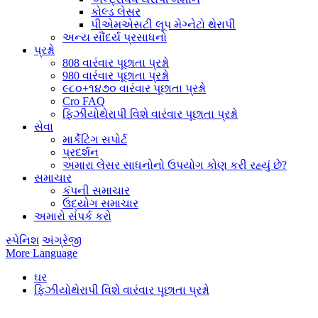
કોલ્ડ લેસર
પીએમએસટી લૂપ મેગ્નેટો થેરાપી
અન્ય સૌંદર્ય પ્રસાધનો
પ્રશ્નો
808 વારંવાર પૂછાતા પ્રશ્નો
980 વારંવાર પૂછાતા પ્રશ્નો
૯૮૦+૧૪૭૦ વારંવાર પૂછાતા પ્રશ્નો
Cro FAQ
ફિઝીયોથેરાપી વિશે વારંવાર પૂછાતા પ્રશ્નો
સેવા
માર્કેટિંગ સપોર્ટ
પ્રદર્શન
અમારા લેસર સાધનોનો ઉપયોગ કોણ કરી રહ્યું છે?
સમાચાર
કંપની સમાચાર
ઉદ્યોગ સમાચાર
અમારો સંપર્ક કરો
સ્પેનિશ
અંગ્રેજી
More Language
ઘર
ફિઝીયોથેરાપી વિશે વારંવાર પૂછાતા પ્રશ્નો