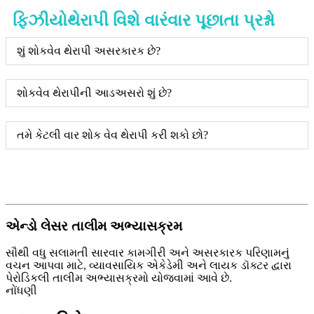
ફિઝીયોથેરાપી વિશે વારંવાર પૂછાતા પ્રશ્નો
શું શોકવેવ થેરાપી અસરકારક છે?
શોકવેવ થેરાપીની આડઅસરો શું છે?
તમે કેટલી વાર શોક વેવ થેરાપી કરી શકો છો?
એન્ડો લેસર તાલીમ અભ્યાસક્રમ
સૌથી વધુ સલામતી સારવાર કામગીરી અને અસરકારક પરિણામનું
વચન આપવા માટે, વ્યાવસાયિક એકેડેમી અને લાયક ડૉક્ટર દ્વારા
પેરોડિકલી તાલીમ અભ્યાસક્રમો યોજવામાં આવે છે.
નોંધણી