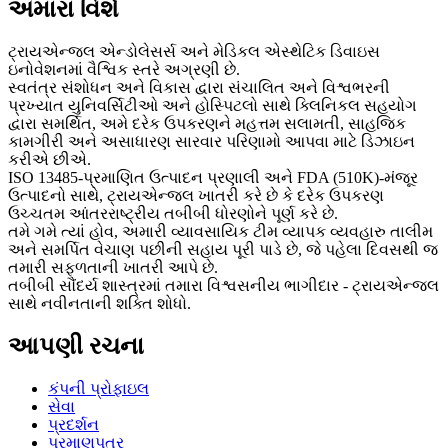
અમારા વિશે
ટ્રાયએન્જલ એન્ડોલેસર્સ અને મેડિકલ એસ્થેટિક ડિવાઇસ
ઇનોવેશનમાં વૈશ્વિક સ્તરે અગ્રણી છે.
સ્વતંત્ર સંશોધન અને વિકાસ દ્વારા સંચાલિત અને વિશ્વભરની
પ્રખ્યાત યુનિવર્સિટીઓ અને હોસ્પિટલો સાથે ક્લિનિકલ સહયોગ
દ્વારા સમર્થિત, અમે દરેક ઉપકરણને મહત્તમ સલામતી, સાહજિક
કામગીરી અને અસાધારણ સારવાર પરિણામો આપવા માટે ડિઝાઇન
કરીએ છીએ.
ISO 13485-પ્રમાણિત ઉત્પાદન પ્રણાલી અને FDA (510K)-મંજૂર
ઉત્પાદનો સાથે, ટ્રાયએન્જલ ખાતરી કરે છે કે દરેક ઉપકરણ
ઉચ્ચતમ આંતરરાષ્ટ્રીય તબીબી ધોરણોને પૂર્ણ કરે છે.
તમે ગમે ત્યાં હોવ, અમારી વ્યાવસાયિક ટીમ વ્યાપક વ્યવહારુ તાલીમ
અને સમર્પિત વેચાણ પછીની સહાય પૂરી પાડે છે, જે પહેલા દિવસથી જ
તમારી સફળતાની ખાતરી આપે છે.
તબીબી સૌંદર્ય શાસ્ત્રમાં તમારા વિશ્વસનીય ભાગીદાર - ટ્રાયએન્જલ
સાથે નવીનતાની શક્તિ શોધો.
આપણી રચના
કંપની પ્રોફાઇલ
સેવા
પ્રદર્શન
પ્રમાણપત્ર