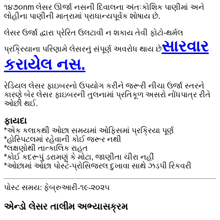
૧૪૭૦nm લેસર ઊર્જા નસની દિવાલના અંતઃકોશિક પાણીમાં અને
લોહીના પાણીની માત્રામાં પ્રાધાન્યપૂર્વક શોષાય છે.
લેસર ઉર્જા દ્વારા પ્રેરિત ઉલટાવી ન શકાય તેવી ફોટો-થર્મલ
સારવાર
પ્રક્રિયાના પરિણામે લેસરનું સંપૂર્ણ અવરોધ થાય છે
કરાયેલ નસ.
રેડિયલ લેસર ફાઇબરનો ઉપયોગ કરીને જરૂરી નીચા ઉર્જા સ્તરને
કારણે બેર લેસર ફાઇબરની તુલનામાં પ્રતિકૂળ અસરો નોંધપાત્ર રીતે
ઓછી થઈ.
ફાયદા
*એક કલાકથી ઓછા સમયમાં ઓફિસમાં પ્રક્રિયા પૂર્ણ
*હોસ્પિટલમાં રહેવાની કોઈ જરૂર નથી
*લક્ષણોથી તાત્કાલિક રાહત
*કોઈ કદરૂપું ડરામણું કે મોટા, જાણીતા ચીરા નહીં
*ઓછામાં ઓછા પોસ્ટ-પ્રોસિજરલ દુખાવા સાથે ઝડપી રિકવરી
પોસ્ટ સમય: ફેબ્રુઆરી-૧૯-૨૦૨૫
એન્ડો લેસર તાલીમ અભ્યાસક્રમ