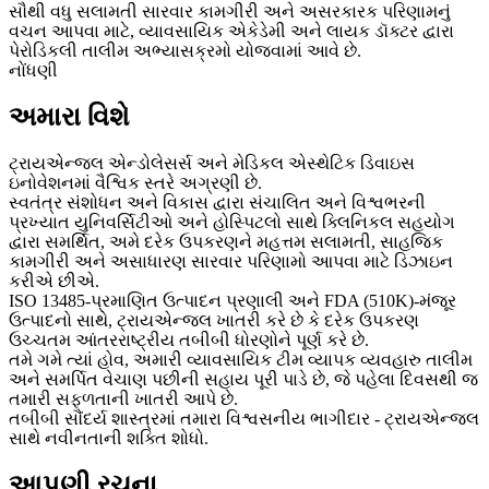
સૌથી વધુ સલામતી સારવાર કામગીરી અને અસરકારક પરિણામનું
વચન આપવા માટે, વ્યાવસાયિક એકેડેમી અને લાયક ડૉક્ટર દ્વારા
પેરોડિકલી તાલીમ અભ્યાસક્રમો યોજવામાં આવે છે.
નોંધણી
અમારા વિશે
ટ્રાયએન્જલ એન્ડોલેસર્સ અને મેડિકલ એસ્થેટિક ડિવાઇસ
ઇનોવેશનમાં વૈશ્વિક સ્તરે અગ્રણી છે.
સ્વતંત્ર સંશોધન અને વિકાસ દ્વારા સંચાલિત અને વિશ્વભરની
પ્રખ્યાત યુનિવર્સિટીઓ અને હોસ્પિટલો સાથે ક્લિનિકલ સહયોગ
દ્વારા સમર્થિત, અમે દરેક ઉપકરણને મહત્તમ સલામતી, સાહજિક
કામગીરી અને અસાધારણ સારવાર પરિણામો આપવા માટે ડિઝાઇન
કરીએ છીએ.
ISO 13485-પ્રમાણિત ઉત્પાદન પ્રણાલી અને FDA (510K)-મંજૂર
ઉત્પાદનો સાથે, ટ્રાયએન્જલ ખાતરી કરે છે કે દરેક ઉપકરણ
ઉચ્ચતમ આંતરરાષ્ટ્રીય તબીબી ધોરણોને પૂર્ણ કરે છે.
તમે ગમે ત્યાં હોવ, અમારી વ્યાવસાયિક ટીમ વ્યાપક વ્યવહારુ તાલીમ
અને સમર્પિત વેચાણ પછીની સહાય પૂરી પાડે છે, જે પહેલા દિવસથી જ
તમારી સફળતાની ખાતરી આપે છે.
તબીબી સૌંદર્ય શાસ્ત્રમાં તમારા વિશ્વસનીય ભાગીદાર - ટ્રાયએન્જલ
સાથે નવીનતાની શક્તિ શોધો.
આપણી રચના