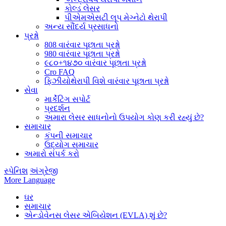
કોલ્ડ લેસર
પીએમએસટી લૂપ મેગ્નેટો થેરાપી
અન્ય સૌંદર્ય પ્રસાધનો
પ્રશ્નો
808 વારંવાર પૂછાતા પ્રશ્નો
980 વારંવાર પૂછાતા પ્રશ્નો
૯૮૦+૧૪૭૦ વારંવાર પૂછાતા પ્રશ્નો
Cro FAQ
ફિઝીયોથેરાપી વિશે વારંવાર પૂછાતા પ્રશ્નો
સેવા
માર્કેટિંગ સપોર્ટ
પ્રદર્શન
અમારા લેસર સાધનોનો ઉપયોગ કોણ કરી રહ્યું છે?
સમાચાર
કંપની સમાચાર
ઉદ્યોગ સમાચાર
અમારો સંપર્ક કરો
સ્પેનિશ
અંગ્રેજી
More Language
ઘર
સમાચાર
એન્ડોવેનસ લેસર એબિયેશન (EVLA) શું છે?