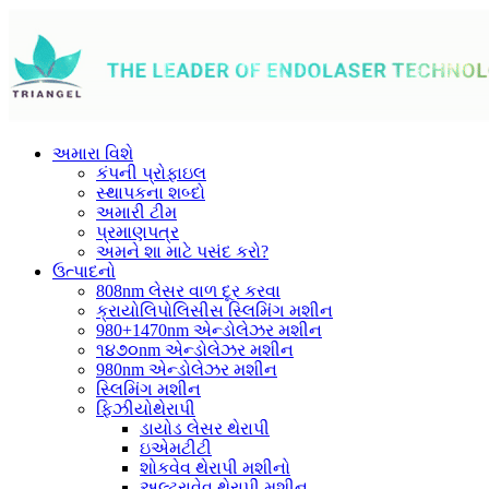
અમારા વિશે
કંપની પ્રોફાઇલ
સ્થાપકના શબ્દો
અમારી ટીમ
પ્રમાણપત્ર
અમને શા માટે પસંદ કરો?
ઉત્પાદનો
808nm લેસર વાળ દૂર કરવા
ક્રાયોલિપોલિસીસ સ્લિમિંગ મશીન
980+1470nm એન્ડોલેઝર મશીન
૧૪૭૦nm એન્ડોલેઝર મશીન
980nm એન્ડોલેઝર મશીન
સ્લિમિંગ મશીન
ફિઝીયોથેરાપી
ડાયોડ લેસર થેરાપી
ઇએમટીટી
શોકવેવ થેરાપી મશીનો
અલ્ટ્રાવેવ થેરાપી મશીન