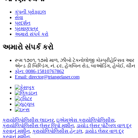
કંપની પ્રોફાઇલ
સેવા
પ્રદર્શન
પ્રમાણપત્ર
અમારો સંપર્ક કરો
અમારો સંપર્ક કરો
રૂમ ૧૭૦૧, ૧૭મો માળ, ઝીબો ટેકનોલોજી કોમ્પ્રીહેન્સિવ આર
એન્ડ ડી બિલ્ડિંગ, નં. ૮૯, હેંગબિન રોડ, બાઓડિંગ, હેબેઈ, ચીન
ફોન: 0086-15810767862
Email: director@triangelaser.com
ક્રાયોલિપોલિસીસ લાઇનર
,
ઇએમએસ ક્રાયોલિપોલિસીસ
,
ક્રાયોલિપોલિસીસ લેસર લિપો મશીન
,
ડાયોડ લેસર પોર્ટેબલ વાળ દૂર
કરવાનું મશીન
,
ક્રાયોલિપોલિસીસ હેન્ડલ
,
ડાયોડ લેસર વાળ દૂર
કરવાનું મશીન
,