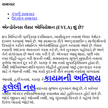
સમાચાર
કંપની સમાચાર
ઉદ્યોગ સમાચાર
એન્ડોવેનસ લેસર એબિયેશન (EVLA) શું છે?
૪૫ મિનિટની પ્રક્રિયા દરમિયાન, ખામીયુક્ત નસમાં લેસર કેથેટર
દાખલ કરવામાં આવે છે. આ સામાન્ય રીતે અલ્ટ્રાસાઉન્ડ માર્ગદર્શનનો
ઉપયોગ કરીને સ્થાનિક એનેસ્થેસિયા હેઠળ કરવામાં આવે છે. લેસર
નસની અંદરના અસ્તરને ગરમ કરે છે, તેને નુકસાન પહોંચાડે છે અને
તેને સંકોચાય છે અને બંધ કરી દે છે. એકવાર આવું થાય, પછી બંધ
નસ લોહી વહન કરી શકતી નથી, સમસ્યાના મૂળને સુધારીને નસના
ફૂલેલા ભાગને દૂર કરે છે. કારણ કે આ નસો સુપરફિસિયલ હોય છે,
તેથી ઓક્સિજન-ક્ષતિગ્રસ્ત લોહીને હૃદયમાં પાછું ટ્રાન્સફર કરવા
માટે તે જરૂરી નથી. આ કાર્ય કુદરતી રીતે સ્વસ્થ નસોમાં વાળવામાં
કાયમની અતિશય
આવશે. હકીકતમાં, કારણ કે
ફૂલેલી નસ
વ્યાખ્યા મુજબ નુકસાન થયું છે, તે ખરેખર
તમારા એકંદર રુધિરાભિસરણ સ્વાસ્થ્ય માટે હાનિકારક હોઈ શકે છે.
જોકે જીવન માટે જોખમી નથી, વધુ ગૂંચવણો વિકસે તે પહેલાં તેનો
ઉકેલ લાવવો જોઈએ.