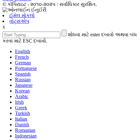
© કૉપિરાઇટ - ૨૦૧૦-૨૦૨૫ : સર્વાધિકાર સુરક્ષિત.
ઈમેલ મોકલો
વોટ્સએપ
x
શોધવા માટે enter દબાવો અથવા બંધ
કરવા માટે ESC દબાવો.
English
French
German
Portuguese
Spanish
Russian
Japanese
Korean
Arabic
Irish
Greek
Turkish
Italian
Danish
Romanian
Indonesian