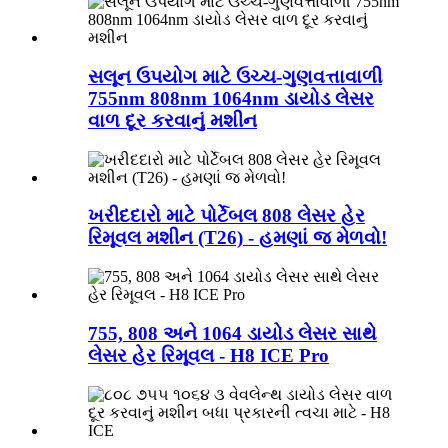
સલૂન ઉપયોગ માટે ઉચ્ચ-ગુણવત્તાવાળી
755nm 808nm 1064nm ડાયોડ લેસર
વાળ દૂર કરવાનું મશીન
ખરીદદારો માટે પોર્ટેબલ 808 લેસર હેર
રિમૂવલ મશીન (T26) - હમણાં જ મેળવો!
755, 808 અને 1064 ડાયોડ લેસર સાથે
લેસર હેર રિમૂવલ - H8 ICE Pro