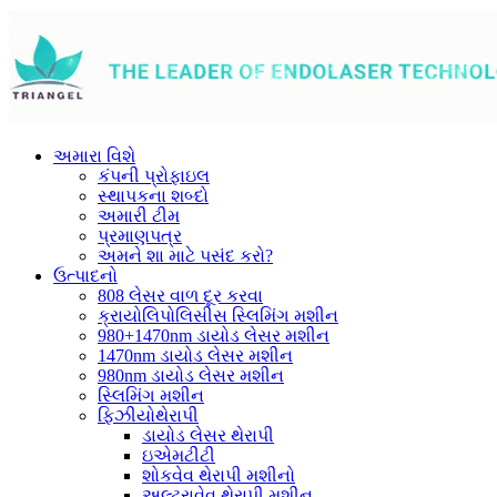
અમારા વિશે
કંપની પ્રોફાઇલ
સ્થાપકના શબ્દો
અમારી ટીમ
પ્રમાણપત્ર
અમને શા માટે પસંદ કરો?
ઉત્પાદનો
808 લેસર વાળ દૂર કરવા
ક્રાયોલિપોલિસીસ સ્લિમિંગ મશીન
980+1470nm ડાયોડ લેસર મશીન
1470nm ડાયોડ લેસર મશીન
980nm ડાયોડ લેસર મશીન
સ્લિમિંગ મશીન
ફિઝીયોથેરાપી
ડાયોડ લેસર થેરાપી
ઇએમટીટી
શોકવેવ થેરાપી મશીનો
અલ્ટ્રાવેવ થેરાપી મશીન