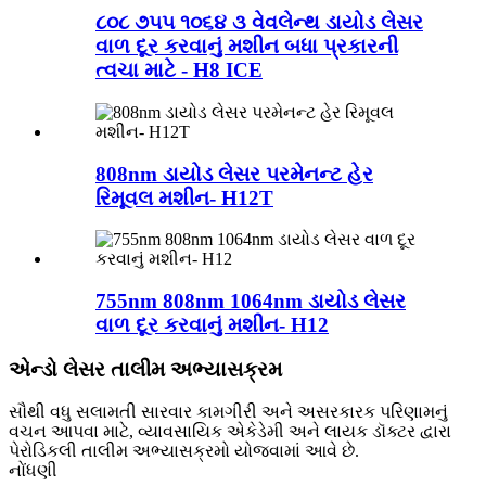
૮૦૮ ૭૫૫ ૧૦૬૪ ૩ વેવલેન્થ ડાયોડ લેસર
વાળ દૂર કરવાનું મશીન બધા પ્રકારની
ત્વચા માટે - H8 ICE
808nm ડાયોડ લેસર પરમેનન્ટ હેર
રિમૂવલ મશીન- H12T
755nm 808nm 1064nm ડાયોડ લેસર
વાળ દૂર કરવાનું મશીન- H12
એન્ડો લેસર તાલીમ અભ્યાસક્રમ
સૌથી વધુ સલામતી સારવાર કામગીરી અને અસરકારક પરિણામનું
વચન આપવા માટે, વ્યાવસાયિક એકેડેમી અને લાયક ડૉક્ટર દ્વારા
પેરોડિકલી તાલીમ અભ્યાસક્રમો યોજવામાં આવે છે.
નોંધણી