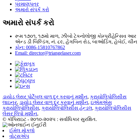
પ્રમાણપત્ર
અમારો સંપર્ક કરો
અમારો સંપર્ક કરો
રૂમ ૧૭૦૧, ૧૭મો માળ, ઝીબો ટેકનોલોજી કોમ્પ્રીહેન્સિવ આર
એન્ડ ડી બિલ્ડિંગ, નં. ૮૯, હેંગબિન રોડ, બાઓડિંગ, હેબેઈ, ચીન
ફોન: 0086-15810767862
Email: director@triangelaser.com
ડાયોડ લેસર પોર્ટેબલ વાળ દૂર કરવાનું મશીન
,
ક્રાયોલિપોલિસીસ
લાઇનર
,
ડાયોડ લેસર વાળ દૂર કરવાનું મશીન
,
ઇએમએસ
ક્રાયોલિપોલિસીસ
,
ક્રાયોલિપોલિસીસ હેન્ડલ
,
ક્રાયોલિપોલિસીસ
લેસર લિપો મશીન
,
© કૉપિરાઇટ - ૨૦૧૦-૨૦૨૫ : સર્વાધિકાર સુરક્ષિત.
ઈમેલ મોકલો
વોટ્સએપ