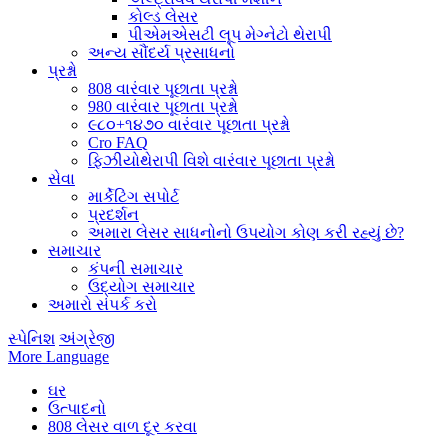
કોલ્ડ લેસર
પીએમએસટી લૂપ મેગ્નેટો થેરાપી
અન્ય સૌંદર્ય પ્રસાધનો
પ્રશ્નો
808 વારંવાર પૂછાતા પ્રશ્નો
980 વારંવાર પૂછાતા પ્રશ્નો
૯૮૦+૧૪૭૦ વારંવાર પૂછાતા પ્રશ્નો
Cro FAQ
ફિઝીયોથેરાપી વિશે વારંવાર પૂછાતા પ્રશ્નો
સેવા
માર્કેટિંગ સપોર્ટ
પ્રદર્શન
અમારા લેસર સાધનોનો ઉપયોગ કોણ કરી રહ્યું છે?
સમાચાર
કંપની સમાચાર
ઉદ્યોગ સમાચાર
અમારો સંપર્ક કરો
સ્પેનિશ
અંગ્રેજી
More Language
ઘર
ઉત્પાદનો
808 લેસર વાળ દૂર કરવા