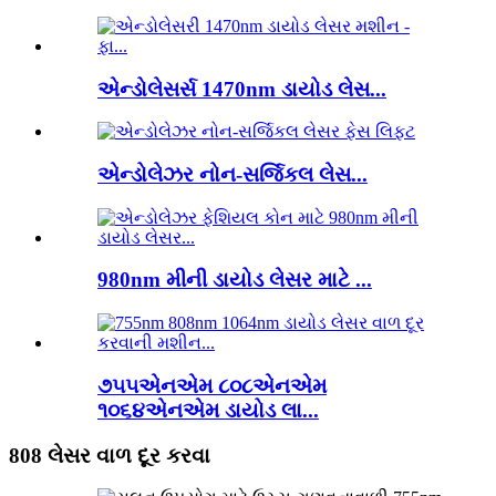
એન્ડોલેસર્સ 1470nm ડાયોડ લેસ...
એન્ડોલેઝર નોન-સર્જિકલ લેસ...
980nm મીની ડાયોડ લેસર માટે ...
૭૫૫એનએમ ૮૦૮એનએમ
૧૦૬૪એનએમ ડાયોડ લા...
808 લેસર વાળ દૂર કરવા