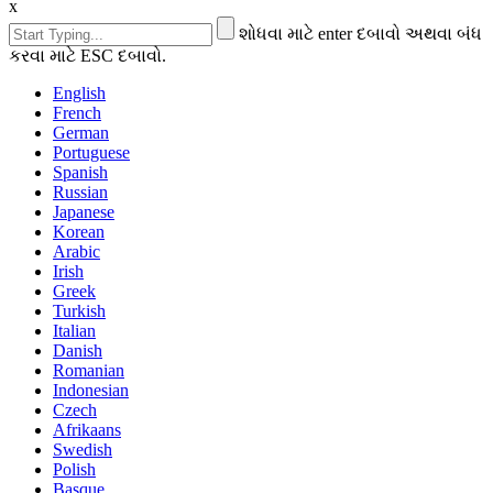
x
શોધવા માટે enter દબાવો અથવા બંધ
કરવા માટે ESC દબાવો.
English
French
German
Portuguese
Spanish
Russian
Japanese
Korean
Arabic
Irish
Greek
Turkish
Italian
Danish
Romanian
Indonesian
Czech
Afrikaans
Swedish
Polish
Basque