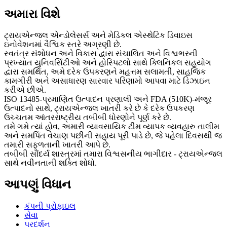
અમારા વિશે
ટ્રાયએન્જલ એન્ડોલેસર્સ અને મેડિકલ એસ્થેટિક ડિવાઇસ
ઇનોવેશનમાં વૈશ્વિક સ્તરે અગ્રણી છે.
સ્વતંત્ર સંશોધન અને વિકાસ દ્વારા સંચાલિત અને વિશ્વભરની
પ્રખ્યાત યુનિવર્સિટીઓ અને હોસ્પિટલો સાથે ક્લિનિકલ સહયોગ
દ્વારા સમર્થિત, અમે દરેક ઉપકરણને મહત્તમ સલામતી, સાહજિક
કામગીરી અને અસાધારણ સારવાર પરિણામો આપવા માટે ડિઝાઇન
કરીએ છીએ.
ISO 13485-પ્રમાણિત ઉત્પાદન પ્રણાલી અને FDA (510K)-મંજૂર
ઉત્પાદનો સાથે, ટ્રાયએન્જલ ખાતરી કરે છે કે દરેક ઉપકરણ
ઉચ્ચતમ આંતરરાષ્ટ્રીય તબીબી ધોરણોને પૂર્ણ કરે છે.
તમે ગમે ત્યાં હોવ, અમારી વ્યાવસાયિક ટીમ વ્યાપક વ્યવહારુ તાલીમ
અને સમર્પિત વેચાણ પછીની સહાય પૂરી પાડે છે, જે પહેલા દિવસથી જ
તમારી સફળતાની ખાતરી આપે છે.
તબીબી સૌંદર્ય શાસ્ત્રમાં તમારા વિશ્વસનીય ભાગીદાર - ટ્રાયએન્જલ
સાથે નવીનતાની શક્તિ શોધો.
આપણું વિધાન
કંપની પ્રોફાઇલ
સેવા
પ્રદર્શન